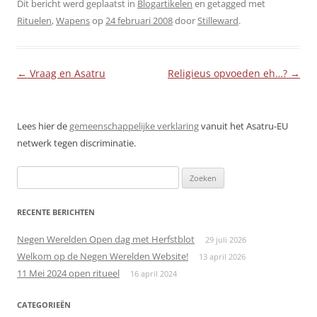
Dit bericht werd geplaatst in
Blogartikelen
en getagged met
Rituelen
,
Wapens
op
24 februari 2008
door
Stilleward
.
Berichtnavigatie
←
Vraag en Asatru
Religieus opvoeden eh…?
→
Lees hier de
gemeenschappelijke verklaring
vanuit het Asatru-EU
netwerk tegen discriminatie.
Zoeken
naar:
RECENTE BERICHTEN
Negen Werelden Open dag met Herfstblot
29 juli 2026
Welkom op de Negen Werelden Website!
13 april 2026
11 Mei 2024 open ritueel
16 april 2024
CATEGORIEËN