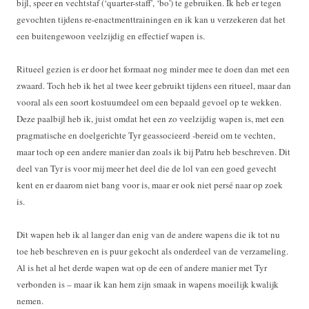
bijl, speer en vechtstaf (‘quarter-staff', ‘bo') te gebruiken. Ik heb er tegen
gevochten tijdens re-enactmenttrainingen en ik kan u verzekeren dat het
een buitengewoon veelzijdig en effectief wapen is.
Ritueel gezien is er door het formaat nog minder mee te doen dan met een
zwaard. Toch heb ik het al twee keer gebruikt tijdens een ritueel, maar dan
vooral als een soort kostuumdeel om een bepaald gevoel op te wekken.
Deze paalbijl heb ik, juist omdat het een zo veelzijdig wapen is, met een
pragmatische en doelgerichte Tyr geassocieerd -bereid om te vechten,
maar toch op een andere manier dan zoals ik bij Patru heb beschreven. Dit
deel van Tyr is voor mij meer het deel die de lol van een goed gevecht
kent en er daarom niet bang voor is, maar er ook niet persé naar op zoek
is.
Dit wapen heb ik al langer dan enig van de andere wapens die ik tot nu
toe heb beschreven en is puur gekocht als onderdeel van de verzameling.
Al is het al het derde wapen wat op de een of andere manier met Tyr
verbonden is – maar ik kan hem zijn smaak in wapens moeilijk kwalijk
nemen.