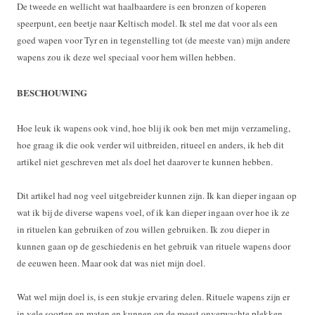
De tweede en wellicht wat haalbaardere is een bronzen of koperen
speerpunt, een beetje naar Keltisch model. Ik stel me dat voor als een
goed wapen voor Tyr en in tegenstelling tot (de meeste van) mijn andere
wapens zou ik deze wel speciaal voor hem willen hebben.
BESCHOUWING
Hoe leuk ik wapens ook vind, hoe blij ik ook ben met mijn verzameling,
hoe graag ik die ook verder wil uitbreiden, ritueel en anders, ik heb dit
artikel niet geschreven met als doel het daarover te kunnen hebben.
Dit artikel had nog veel uitgebreider kunnen zijn. Ik kan dieper ingaan op
wat ik bij de diverse wapens voel, of ik kan dieper ingaan over hoe ik ze
in rituelen kan gebruiken of zou willen gebruiken. Ik zou dieper in
kunnen gaan op de geschiedenis en het gebruik van rituele wapens door
de eeuwen heen. Maar ook dat was niet mijn doel.
Wat wel mijn doel is, is een stukje ervaring delen. Rituele wapens zijn er
in vele soorten en maten en kunnen op de meest onverwachte plekken