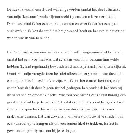
De saex is vooral een ritueel wapen geworden omdat het deel uitmaakt
van mijn ‘kostuum', zoals bijvoorbeeld tijdens een midzomerritueel.
Daarnaast vind ik het een erg mooi wapen en weet ik dat het een goed
stuk werk is -ik ken de smid die het gesmeed heeft en het is niet het enige
wapen wat ik van hem heb.
Het Sami-mes is een mes wat een vriend heeft meegenomen uit Finland,
omdat het een type mes was wat ik graag voor mijn verzameling wilde
hebben (ik had regelmatig bewonderend naar zijn Sami-mes zitten kijken).
Groot was mijn vreugde toen het niet alleen een erg mooi, maar dus ook
een erg praktisch mes bleek te zijn. Als ik mij het correct herinner, is de
eerste keer dat ik deze bij een ritueel gedragen heb omdat ik het toch bij
de hand had en omdat ik dacht "Waarom ook niet? Het is altijd handig een
goed stuk staal bij je te hebben.". En dat is dan ook vooral het gevoel wat
ik bij dit wapen heb: het is praktisch en dus ook heel geschikt voor
praktische dingen. Dat kan zowel zijn om een stuk touw af te snijden om
een vaandel op te hangen als om een runencirkel te trekken. En het is
gewoon een prettig mes om bij je te dragen.