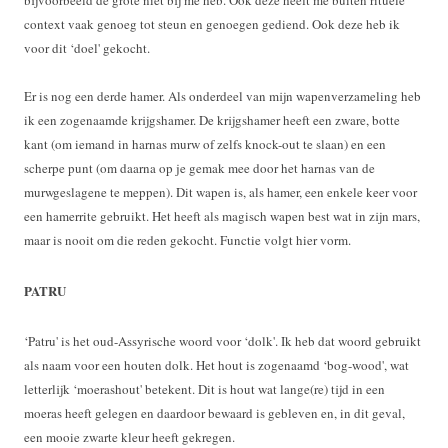
bijvoorbeeld de grote niet bij me heb. Ook deze heeft me buiten rituele
context vaak genoeg tot steun en genoegen gediend. Ook deze heb ik
voor dit ‘doel' gekocht.
Er is nog een derde hamer. Als onderdeel van mijn wapenverzameling heb
ik een zogenaamde krijgshamer. De krijgshamer heeft een zware, botte
kant (om iemand in harnas murw of zelfs knock-out te slaan) en een
scherpe punt (om daarna op je gemak mee door het harnas van de
murwgeslagene te meppen). Dit wapen is, als hamer, een enkele keer voor
een hamerrite gebruikt. Het heeft als magisch wapen best wat in zijn mars,
maar is nooit om die reden gekocht. Functie volgt hier vorm.
PATRU
‘Patru' is het oud-Assyrische woord voor ‘dolk'. Ik heb dat woord gebruikt
als naam voor een houten dolk. Het hout is zogenaamd ‘bog-wood', wat
letterlijk ‘moerashout' betekent. Dit is hout wat lange(re) tijd in een
moeras heeft gelegen en daardoor bewaard is gebleven en, in dit geval,
een mooie zwarte kleur heeft gekregen.