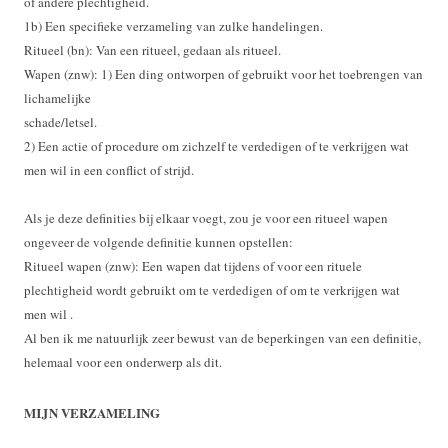
of andere plechtigheid.
1b) Een specifieke verzameling van zulke handelingen.
Ritueel (bn): Van een ritueel, gedaan als ritueel.
Wapen (znw): 1) Een ding ontworpen of gebruikt voor het toebrengen van
lichamelijke
schade/letsel.
2) Een actie of procedure om zichzelf te verdedigen of te verkrijgen wat
men wil in een conflict of strijd.
Als je deze definities bij elkaar voegt, zou je voor een ritueel wapen
ongeveer de volgende definitie kunnen opstellen:
Ritueel wapen (znw): Een wapen dat tijdens of voor een rituele
plechtigheid wordt gebruikt om te verdedigen of om te verkrijgen wat
men wil .
Al ben ik me natuurlijk zeer bewust van de beperkingen van een definitie,
helemaal voor een onderwerp als dit.
MIJN VERZAMELING