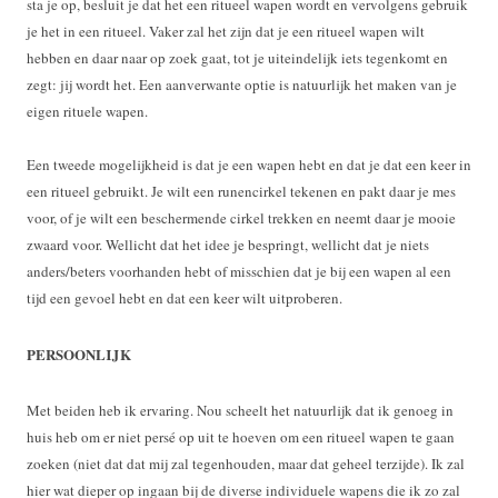
sta je op, besluit je dat het een ritueel wapen wordt en vervolgens gebruik
je het in een ritueel. Vaker zal het zijn dat je een ritueel wapen wilt
hebben en daar naar op zoek gaat, tot je uiteindelijk iets tegenkomt en
zegt: jij wordt het. Een aanverwante optie is natuurlijk het maken van je
eigen rituele wapen.
Een tweede mogelijkheid is dat je een wapen hebt en dat je dat een keer in
een ritueel gebruikt. Je wilt een runencirkel tekenen en pakt daar je mes
voor, of je wilt een beschermende cirkel trekken en neemt daar je mooie
zwaard voor. Wellicht dat het idee je bespringt, wellicht dat je niets
anders/beters voorhanden hebt of misschien dat je bij een wapen al een
tijd een gevoel hebt en dat een keer wilt uitproberen.
PERSOONLIJK
Met beiden heb ik ervaring. Nou scheelt het natuurlijk dat ik genoeg in
huis heb om er niet persé op uit te hoeven om een ritueel wapen te gaan
zoeken (niet dat dat mij zal tegenhouden, maar dat geheel terzijde). Ik zal
hier wat dieper op ingaan bij de diverse individuele wapens die ik zo zal