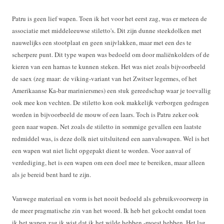
Patru is geen lief wapen. Toen ik het voor het eerst zag, was er meteen de
associatie met middeleeuwse stiletto's. Dit zijn dunne steekdolken met
nauwelijks een stootplaat en geen snijvlakken, maar met een des te
scherpere punt. Dit type wapen was bedoeld om door maliënkolders of de
kieren van een harnas te kunnen steken. Het was niet zoals bijvoorbeeld
de saex (zeg maar: de viking-variant van het Zwitser legermes, of het
Amerikaanse Ka-bar mariniersmes) een stuk gereedschap waar je toevallig
ook mee kon vechten. De stiletto kon ook makkelijk verborgen gedragen
worden in bijvoorbeeld de mouw of een laars. Toch is Patru zeker ook
geen naar wapen. Net zoals de stiletto in sommige gevallen een laatste
redmiddel was, is deze dolk niet uitsluitend een aanvalswapen. Wel is het
een wapen wat niet licht opgepakt dient te worden. Voor aanval of
verdediging, het is een wapen om een doel mee te bereiken, maar alleen
als je bereid bent hard te zijn.
Vanwege materiaal en vorm is het nooit bedoeld als gebruiksvoorwerp in
de meer pragmatische zin van het woord. Ik heb het gekocht omdat toen
ik het wapen zag ik wist dat ik het wilde hebben -moest hebben. Het lag