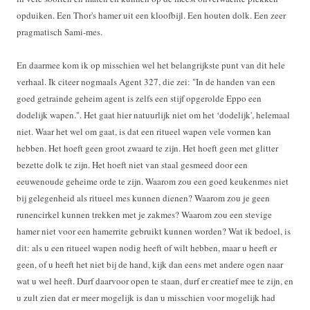
opduiken. Een Thor's hamer uit een kloofbijl. Een houten dolk. Een zeer
pragmatisch Sami-mes.
En daarmee kom ik op misschien wel het belangrijkste punt van dit hele
verhaal. Ik citeer nogmaals Agent 327, die zei: "In de handen van een
goed getrainde geheim agent is zelfs een stijf opgerolde Eppo een
dodelijk wapen.". Het gaat hier natuurlijk niet om het ‘dodelijk', helemaal
niet. Waar het wel om gaat, is dat een ritueel wapen vele vormen kan
hebben. Het hoeft geen groot zwaard te zijn. Het hoeft geen met glitter
bezette dolk te zijn. Het hoeft niet van staal gesmeed door een
eeuwenoude geheime orde te zijn. Waarom zou een goed keukenmes niet
bij gelegenheid als ritueel mes kunnen dienen? Waarom zou je geen
runencirkel kunnen trekken met je zakmes? Waarom zou een stevige
hamer niet voor een hamerrite gebruikt kunnen worden? Wat ik bedoel, is
dit: als u een ritueel wapen nodig heeft of wilt hebben, maar u heeft er
geen, of u heeft het niet bij de hand, kijk dan eens met andere ogen naar
wat u wel heeft. Durf daarvoor open te staan, durf er creatief mee te zijn, en
u zult zien dat er meer mogelijk is dan u misschien voor mogelijk had