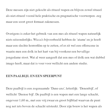
Deze messen zijn niet gekocht als ritueel wapen en blijven zowel ritueel
als niet-ritueel vooral hele praktische en pragmatische voorwerpen -zeg
maar een soort groot formaat zakmessen.
Overigens is zeker het gebruik van een mes als ritueel wapen natuurlijk
niets uitzonderlijks. Wicca's bijvoorbeeld hebben de ‘atame' en je hoeft
maar een slechte horrorfilm op te zetten, of er zit wel een offerscene in
waarin men een dolk in het hart van bij voorkeur een bevallige
jongedame stoot. Wat al weer aangeeft dat een mes of dolk een wat dubbel
imago heeft, maar dat is voer voor wellicht een andere studie.
EEN PAALBIJL EN EEN SPEERPUNT
Deze paalbijl is een zogenaamde ‘Dane-axe', letterlijk: ‘Denenbijl', of
wellicht ‘Deense bijl'. De paalbijl is een wapen met een lange schacht,
ongeveer 1,60 m., met een vrij zwaar en groot bijlblad waarvan de punt
nog net iets boven de schacht uitsteekt. Door zijn bouw is het wapen als