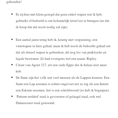
gehouden!
Er zij hier met klem gezegd dat geen enkel wapen wat ik heb,
gebruikt of bedoeld is om lichamelijk letsel toe te brengen (en dat
ik hoop dat dat nooit nodig zal zijn).
Een aantal jaren terug heb ik, keurig met vergunning, een
vuurwapen in huis gehad, maar ik heb nooit de behoefte gehad om
dat als ritueel wapen te gebruiken, dit nog los van praktische en
legale bezwaren. Ze had overigens wel een naam: Ripley.
Citaat van Agent 327, uit een oude Eppo die ik helaas niet meer
heb.
De Sami zijn het volk wat veel mensen als de Lappen kennen. Een
Sami een Lap noemen is echter ongeveer net zo erg als een Innuit
een Eskimo noemen: het is een scheldwoord (zo heb ik begrepen).
‘Pattern-welded' staal is gevouwen of gelaagd staal, ook wel
Damascener staal genoemd.