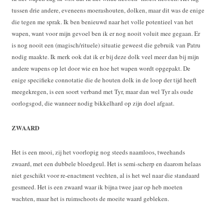
tussen drie andere, eveneens moerashouten, dolken, maar dit was de enige
die tegen me sprak. Ik ben benieuwd naar het volle potentieel van het
wapen, want voor mijn gevoel ben ik er nog nooit voluit mee gegaan. Er
is nog nooit een (magisch/rituele) situatie geweest die gebruik van Patru
nodig maakte. Ik merk ook dat ik er bij deze dolk veel meer dan bij mijn
andere wapens op let door wie en hoe het wapen wordt opgepakt. De
enige specifieke connotatie die de houten dolk in de loop der tijd heeft
meegekregen, is een soort verband met Tyr, maar dan wel Tyr als oude
oorlogsgod, die wanneer nodig bikkelhard op zijn doel afgaat.
ZWAARD
Het is een mooi, zij het voorlopig nog steeds naamloos, tweehands
zwaard, met een dubbele bloedgeul. Het is semi-scherp en daarom helaas
niet geschikt voor re-enactment vechten, al is het wel naar die standaard
gesmeed. Het is een zwaard waar ik bijna twee jaar op heb moeten
wachten, maar het is ruimschoots de moeite waard gebleken.