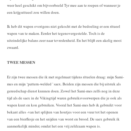
weer heel geschikt om bijvoorbeeld Tyr mee aan te roepen of wanneer je
een krijgsritueel zou willen doen.
Ik heb dit wapen overigens niet gekocht met de bedoeling er een ritueel
wapen van te maken. Eerder het tegenovergestelde. Toch is de
uiteindelijke balans zeer naar tevredenheid. En het blijft een akelig mooi
zwaard.
TWEE MESSEN
Er zijn twee messen die ik met regelmaat tijdens rituelen draag: mijn Sami-
mes en mijn ‘pattern-welded ' saex. Beiden zijn messen die bij uitstek als
gereedschap dienst kunnen doen. Zowel het Sami-mes zelfs nog in deze
tijd als de saex in de Vikingtijd waren gebruiksvoorwerpen die je ook als
wapen kunt en kon gebruiken. Vooral het Sami-mes heb ik gebruikt voor
bekant alles -van het splijten van houtjes voor een vuur tot het openen
van een bierflesje en het snijden van worst en brood. De saex gebruik ik
aanmerkelijk minder, omdat het een vrij zeldzaam wapen is.