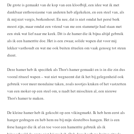
De grote is gemaakt van de kop van een kloofbijl, een idee wat ik met
dankbaar enthousiasme van anderen heb afgekeken, en een steel van, als
ik mij niet vergis, berkenhout. En nee, dat is niet omdat het persé berk
moest zijn, maar omdat een vriend van me een stammetje had staan met
een stuk wat lief naar me keek. Dit is de hamer die ik bijna altijd gebruik
als ik een hamerrite doe. Het is een zwaar, solide wapen dat voor mij
lekker vasthoudt en wat me ook buiten rituelen om vaak genoeg tot steun
dient.
Deze hamer heb ik specifiek als Thor's hamer gemaakt en is in die zin dus
vooral ritueel wapen – wat niet wegneemt dat ik het bij gelegenheid ook
gebruik voor meer mondaine taken, zoals nootjes kraken of het vastzetten
van een moker op een steel om, u raadt het misschien al, een nieuwe
Thor's hamer te maken.
De kleine hamer heb ik gekocht op een vikingmarkt. Ik heb hem eerst als
hanger gedragen en heb hem nu bij mijn sleutelbos hangen. Het is een
forse hanger die ik af en toe voor een hamerrite gebruik als ik