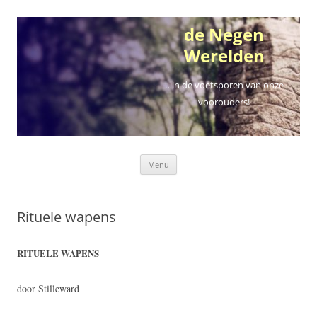
Ga
naar
de
de Negen
inhoud
Werelden
…in de voetsporen van onze
voorouders!
Menu
Rituele wapens
RITUELE WAPENS
door Stilleward