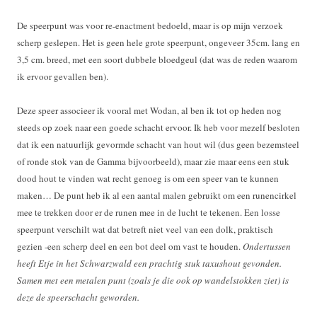
De speerpunt was voor re-enactment bedoeld, maar is op mijn verzoek
scherp geslepen. Het is geen hele grote speerpunt, ongeveer 35cm. lang en
3,5 cm. breed, met een soort dubbele bloedgeul (dat was de reden waarom
ik ervoor gevallen ben).
Deze speer associeer ik vooral met Wodan, al ben ik tot op heden nog
steeds op zoek naar een goede schacht ervoor. Ik heb voor mezelf besloten
dat ik een natuurlijk gevormde schacht van hout wil (dus geen bezemsteel
of ronde stok van de Gamma bijvoorbeeld), maar zie maar eens een stuk
dood hout te vinden wat recht genoeg is om een speer van te kunnen
maken… De punt heb ik al een aantal malen gebruikt om een runencirkel
mee te trekken door er de runen mee in de lucht te tekenen. Een losse
speerpunt verschilt wat dat betreft niet veel van een dolk, praktisch
gezien -een scherp deel en een bot deel om vast te houden.
Ondertussen
heeft Etje in het Schwarzwald een prachtig stuk taxushout gevonden.
Samen met een metalen punt (zoals je die ook op wandelstokken ziet) is
deze de speerschacht geworden.