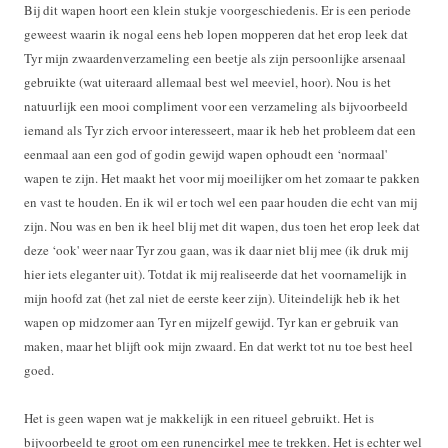
Bij dit wapen hoort een klein stukje voorgeschiedenis. Er is een periode
geweest waarin ik nogal eens heb lopen mopperen dat het erop leek dat
Tyr mijn zwaardenverzameling een beetje als zijn persoonlijke arsenaal
gebruikte (wat uiteraard allemaal best wel meeviel, hoor). Nou is het
natuurlijk een mooi compliment voor een verzameling als bijvoorbeeld
iemand als Tyr zich ervoor interesseert, maar ik heb het probleem dat een
eenmaal aan een god of godin gewijd wapen ophoudt een ‘normaal'
wapen te zijn. Het maakt het voor mij moeilijker om het zomaar te pakken
en vast te houden. En ik wil er toch wel een paar houden die echt van mij
zijn. Nou was en ben ik heel blij met dit wapen, dus toen het erop leek dat
deze ‘ook' weer naar Tyr zou gaan, was ik daar niet blij mee (ik druk mij
hier iets eleganter uit). Totdat ik mij realiseerde dat het voornamelijk in
mijn hoofd zat (het zal niet de eerste keer zijn). Uiteindelijk heb ik het
wapen op midzomer aan Tyr en mijzelf gewijd. Tyr kan er gebruik van
maken, maar het blijft ook mijn zwaard. En dat werkt tot nu toe best heel
goed.
Het is geen wapen wat je makkelijk in een ritueel gebruikt. Het is
bijvoorbeeld te groot om een runencirkel mee te trekken. Het is echter wel