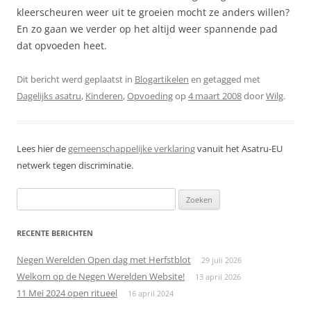
kleerscheuren weer uit te groeien mocht ze anders willen?
En zo gaan we verder op het altijd weer spannende pad
dat opvoeden heet.
Dit bericht werd geplaatst in
Blogartikelen
en getagged met
Dagelijks asatru
,
Kinderen
,
Opvoeding
op
4 maart 2008
door
Wilg
.
Lees hier de
gemeenschappelijke verklaring
vanuit het Asatru-EU
netwerk tegen discriminatie.
Zoeken
naar:
RECENTE BERICHTEN
Negen Werelden Open dag met Herfstblot
29 juli 2026
Welkom op de Negen Werelden Website!
13 april 2026
11 Mei 2024 open ritueel
16 april 2024