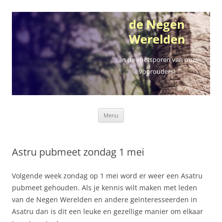
Ga
naar
de
de Negen
inhoud
Werelden
…in de voetsporen van onze
voorouders!
Menu
Astru pubmeet zondag 1 mei
Volgende week zondag op 1 mei word er weer een Asatru
pubmeet gehouden. Als je kennis wilt maken met leden
van de Negen Werelden en andere geïnteresseerden in
Asatru dan is dit een leuke en gezellige manier om elkaar