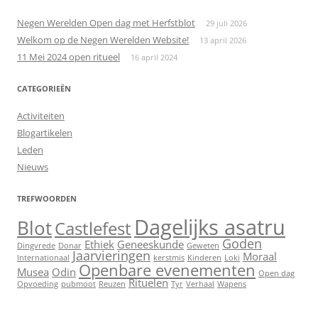
Negen Werelden Open dag met Herfstblot
29 juli 2026
Welkom op de Negen Werelden Website!
13 april 2026
11 Mei 2024 open ritueel
16 april 2024
CATEGORIEËN
Activiteiten
Blogartikelen
Leden
Nieuws
TREFWOORDEN
Dagelijks asatru
Blot
Castlefest
Goden
Ethiek
Geneeskunde
Dingvrede
Donar
Geweten
Jaarvieringen
Moraal
Internationaal
kerstmis
Kinderen
Loki
Openbare evenementen
Musea
Odin
Open dag
Rituelen
Opvoeding
pubmoot
Reuzen
Tyr
Verhaal
Wapens