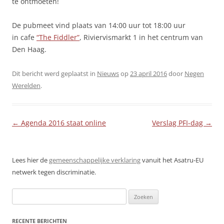
te ontmoeten!
De pubmeet vind plaats van 14:00 uur tot 18:00 uur
in cafe
“The Fiddler”
, Riviervismarkt 1 in het centrum van
Den Haag.
Dit bericht werd geplaatst in
Nieuws
op
23 april 2016
door
Negen
Werelden
.
Berichtnavigatie
←
Agenda 2016 staat online
Verslag PFI-dag
→
Lees hier de
gemeenschappelijke verklaring
vanuit het Asatru-EU
netwerk tegen discriminatie.
Zoeken
naar:
RECENTE BERICHTEN